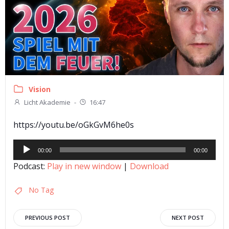
Vision
Licht Akademie
-
16:47
https://youtu.be/oGkGvM6he0s
Audio-
00:00
00:00
Player
Podcast:
Play in new window
|
Download
No Tag
Post
Post
PREVIOUS POST
NEXT POST