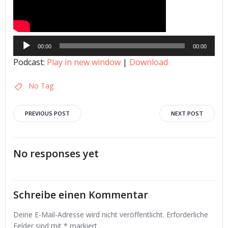
Audio-
00:00
00:00
Player
Podcast:
Play in new window
|
Download
No Tag
Post
Post
PREVIOUS POST
NEXT POST
navigation
navigation
No responses yet
Schreibe einen Kommentar
Deine E-Mail-Adresse wird nicht veröffentlicht.
Erforderliche
Felder sind mit
*
markiert