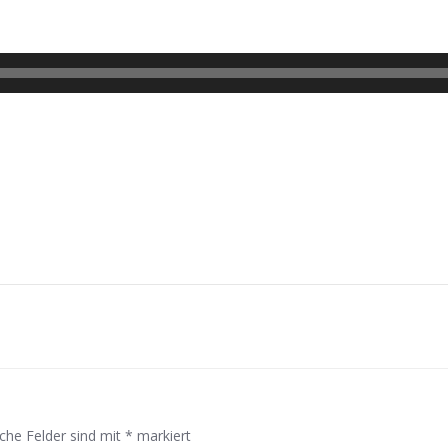
Post
navigation
iche Felder sind mit
*
markiert