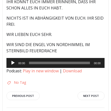
IHR KÖNNT EUCH IMMER ERINNERN, DASS IHR
SCHON ALLES IN EUCH HABT.
NICHTS IST IN ABHÄNGIGKEIT VON EUCH. IHR SEID
FREI.
WIR LIEBEN EUCH SEHR.
WIR SIND DIE ENGEL VON NORDHIMMEL IM
STERNBILD FEUERDRACHE
Audio-
00:00
00:00
Player
Podcast:
Play in new window
|
Download
No Tag
Post
Post
PREVIOUS POST
NEXT POST
navigation
navigation