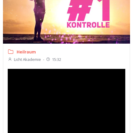
Heilraum
Licht Akademie
-
15:32