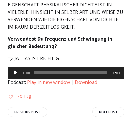
EIGENSCHAFT PHYSIKALISCHER DICHTE IST IN
VIELERLEI HINSICHT IN SELBER ART UND WEISE ZU
VERWENDEN WIE DIE EIGENSCHAFT VON DICHTE
IM RAUM DER ZEITLOSIGKEIT.
Verwendest Du Frequenz und Schwingung in
gleicher Bedeutung?
:
ラ
JA, DAS IST RICHTIG.
Audio-
00:00
00:00
Player
Podcast:
Play in new window
|
Download
No Tag
Post
Post
PREVIOUS POST
NEXT POST
navigation
navigation