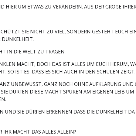
IND HIER UM ETWAS ZU VERÄNDERN. AUS DER GRÖßE IHRER
CHÜTZT SIE NICHT ZU VIEL, SONDERN GESTEHT EUCH EIN
R DUNKELHEIT.
HT IN DIE WELT ZU TRAGEN.
NKLEN MACHT, DOCH DAS IST ALLES UM EUCH HERUM, WA
 SO IST ES, DASS ES SICH AUCH IN DEN SCHULEN ZEIGT
 GANZ UNBEWUSST, GANZ NOCH OHNE AUFKLÄRUNG UND O
 SIE DÜRFEN DIESE MACHT SPÜREN AM EIGENEN LEIB UM 
EN.
EN UND SIE DÜRFEN ERKENNEN DASS DIE DUNKELHEIT DA
 IHR MACHT DAS ALLES ALLEIN?