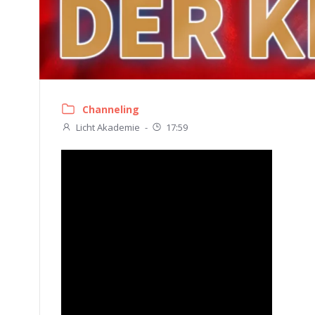
Channeling
Licht Akademie
-
17:59