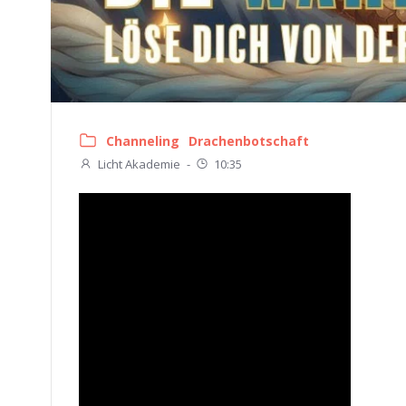
Channeling
Drachenbotschaft
Licht Akademie
-
10:35