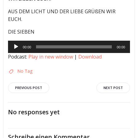
AUS DEM LICHT UND DER LIEBE GRÜßEN WIR
EUCH.
DIE SIEBEN
Audio-
00:00
00:00
Player
Podcast:
Play in new window
|
Download
No Tag
Post
Post
PREVIOUS POST
NEXT POST
navigation
navigation
No responses yet
Schreibe einen Kommentar