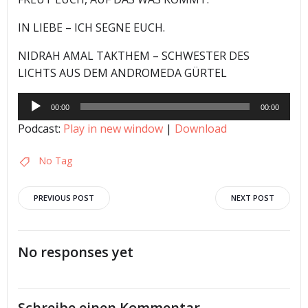
IN LIEBE – ICH SEGNE EUCH.
NIDRAH AMAL TAKTHEM – SCHWESTER DES
LICHTS AUS DEM ANDROMEDA GÜRTEL
Audio-
00:00
00:00
Player
Podcast:
Play in new window
|
Download
No Tag
Post
Post
PREVIOUS POST
NEXT POST
navigation
navigation
No responses yet
Schreibe einen Kommentar