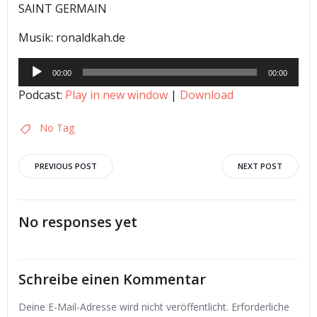
SAINT GERMAIN
Musik: ronaldkah.de
Audio-
00:00
00:00
Player
Podcast:
Play in new window
|
Download
No Tag
Post
Post
PREVIOUS POST
NEXT POST
navigation
navigation
No responses yet
Schreibe einen Kommentar
Deine E-Mail-Adresse wird nicht veröffentlicht.
Erforderliche