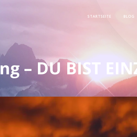
STARTSEITE
BLOG
ng – DU BIST EI